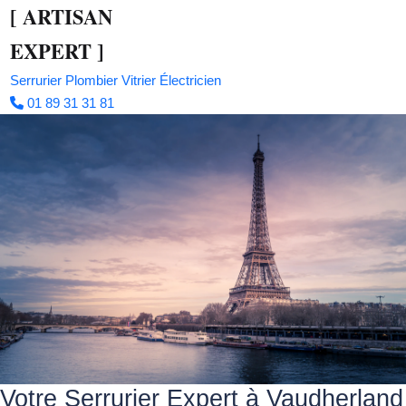
[
ARTISAN
EXPERT
]
Serrurier
Plombier
Vitrier
Électricien
01 89 31 31 81
Votre Serrurier Expert à Vaudherland