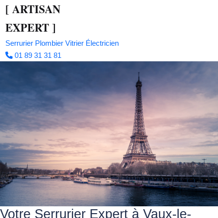
[
ARTISAN
EXPERT
]
Serrurier
Plombier
Vitrier
Électricien
01 89 31 31 81
Votre Serrurier Expert à Vaux-le-