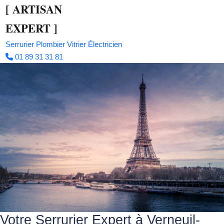
[
ARTISAN
EXPERT
]
Serrurier
Plombier
Vitrier
Électricien
01 89 31 31 81
Votre Serrurier Expert à Verneuil-