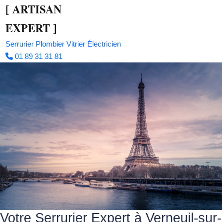
[
ARTISAN
EXPERT
]
Serrurier
Plombier
Vitrier
Électricien
01 89 31 31 81
Votre Serrurier Expert à Verneuil-sur-