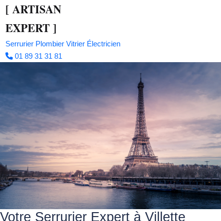
[
ARTISAN
EXPERT
]
Serrurier
Plombier
Vitrier
Électricien
01 89 31 31 81
Votre Serrurier Expert à Villette