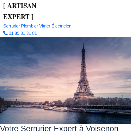
[
ARTISAN
EXPERT
]
Serrurier
Plombier
Vitrier
Électricien
01 89 31 31 81
Votre Serrurier Expert à Voisenon