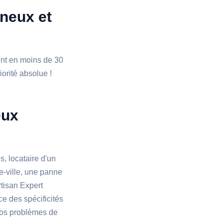
nneux et
ient en moins de 30
iorité absolue !
eux
, locataire d'un
e-ville, une panne
rtisan Expert
ce des spécificités
vos problèmes de