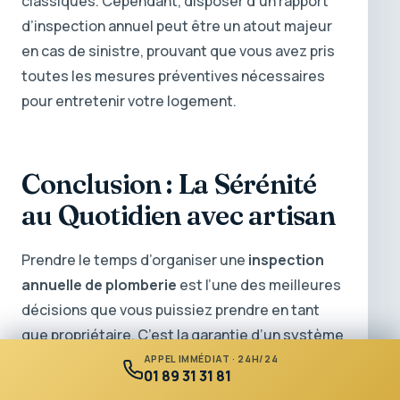
classiques. Cependant, disposer d’un rapport
d’inspection annuel peut être un atout majeur
en cas de sinistre, prouvant que vous avez pris
toutes les mesures préventives nécessaires
pour entretenir votre logement.
Conclusion : La Sérénité
au Quotidien avec artisan
Prendre le temps d’organiser une
inspection
annuelle de plomberie
est l’une des meilleures
décisions que vous puissiez prendre en tant
que propriétaire. C’est la garantie d’un système
fiable, économe en énergie et sécurisé.
APPEL IMMÉDIAT · 24H/24
01 89 31 31 81