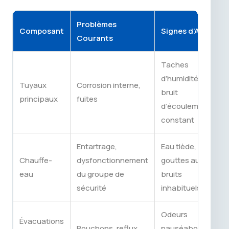
Problèmes
Composant
Signes d’Alerte
Courants
Taches
d’humidité,
Tuyaux
Corrosion interne,
bruit
principaux
fuites
d’écoulement
constant
Entartrage,
Eau tiède,
Chauffe-
dysfonctionnement
gouttes au sol,
eau
du groupe de
bruits
sécurité
inhabituels
Odeurs
Évacuations
Bouchons, reflux,
nauséabondes,