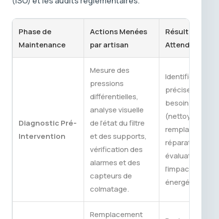
(ISO) et les audits réglementaires.
Phase de
Actions Menées
Résultat
Maintenance
par artisan
Attendu
Mesure des
Identification
pressions
précise du
différentielles,
besoin
analyse visuelle
(nettoyage,
Diagnostic Pré-
de l’état du filtre
remplacement,
Intervention
et des supports,
réparation) et
vérification des
évaluation de
alarmes et des
l’impact
capteurs de
énergétique.
colmatage.
Remplacement