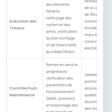
Restauration
des éléments
de la capacité
filtrants,
de filtration
nettoyage des
Exécution des
nominale de
carters et des
Travaux
l’installation et
joints, vérification
réduction de la
du bon montage
consommation
et de l’étanchéité
électrique.
du média filtrant.
Remise en service
progressive,
Validation de la
vérification des
performance,
paramètres de
Contrôle Post-
assurance
fonctionnement
Maintenance
qualité et
(débit, pression)
documentation
et étalonnage des
des résultats.
instruments de