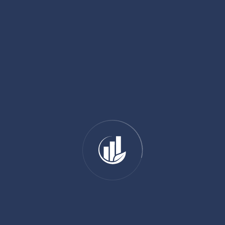
MaPrimeRénov’, éco-prêt à taux zéro, aides ANAH. Nous
vous accompagnons.
01 89 31 31 81
SHARE:
ADD YOUR COMMENT