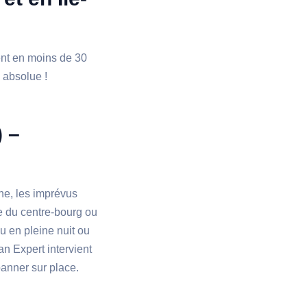
ient en moins de 30
é absolue !
) –
ne, les imprévus
 du centre-bourg ou
u en pleine nuit ou
n Expert intervient
anner sur place.