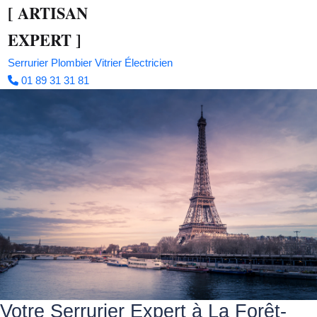
[
ARTISAN
EXPERT
]
Serrurier
Plombier
Vitrier
Électricien
01 89 31 31 81
Votre Serrurier Expert à La Forêt-