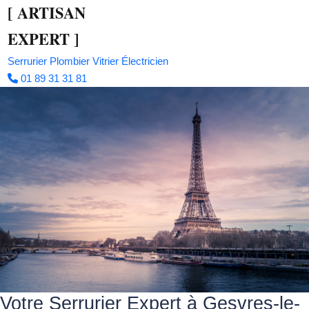
[
ARTISAN
EXPERT
]
Serrurier
Plombier
Vitrier
Électricien
01 89 31 31 81
Votre Serrurier Expert à Gesvres-le-