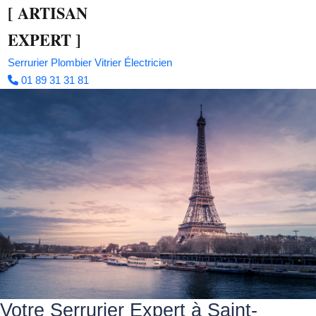
[
ARTISAN
EXPERT
]
Serrurier
Plombier
Vitrier
Électricien
01 89 31 31 81
Votre Serrurier Expert à Saint-