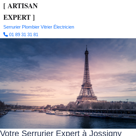
[
ARTISAN
EXPERT
]
Serrurier
Plombier
Vitrier
Électricien
01 89 31 31 81
Votre Serrurier Expert à Jossigny