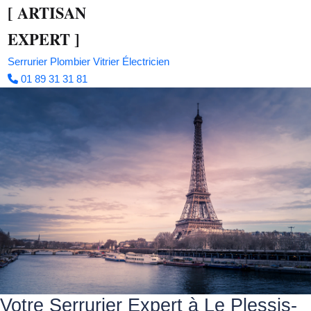
[
ARTISAN
EXPERT
]
Serrurier
Plombier
Vitrier
Électricien
01 89 31 31 81
Votre Serrurier Expert à Le Plessis-