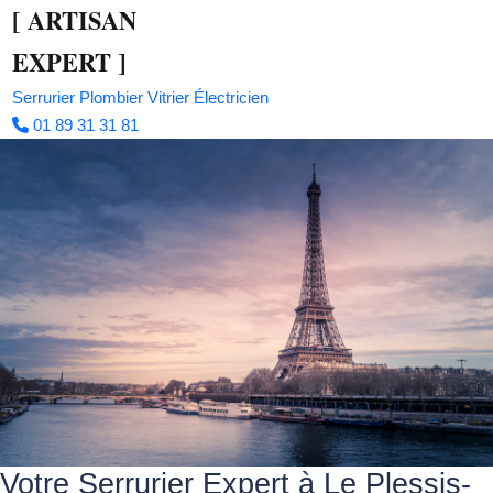
[
ARTISAN
EXPERT
]
Serrurier
Plombier
Vitrier
Électricien
01 89 31 31 81
Votre Serrurier Expert à Le Plessis-