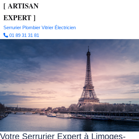
[
ARTISAN
EXPERT
]
Serrurier
Plombier
Vitrier
Électricien
01 89 31 31 81
Votre Serrurier Expert à Limoges-