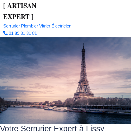
[
ARTISAN
EXPERT
]
Serrurier
Plombier
Vitrier
Électricien
01 89 31 31 81
Votre Serrurier Expert à Lissy