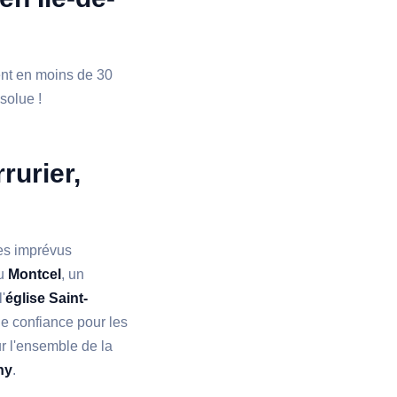
ient en moins de 30
bsolue !
rurier,
les imprévus
du
Montcel
, un
'
église Saint-
de confiance pour les
ur l'ensemble de la
ny
.