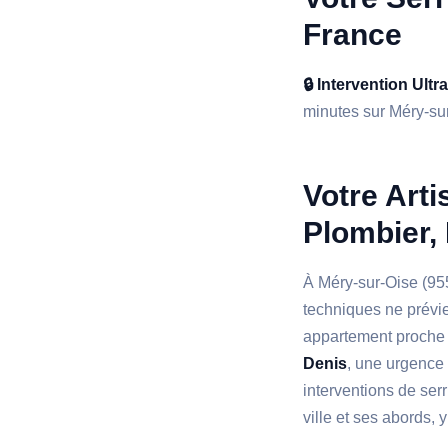
France
🔒 Intervention Ultr
minutes sur Méry-sur-
Votre Arti
Plombier, 
À Méry-sur-Oise (95
techniques ne prévi
appartement proche
Denis
, une urgence 
interventions de ser
ville et ses abords,