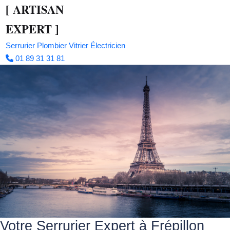
[
ARTISAN
EXPERT
]
Serrurier
Plombier
Vitrier
Électricien
01 89 31 31 81
Votre Serrurier Expert à Frépillon