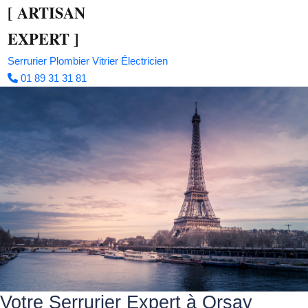
[
ARTISAN
EXPERT
]
Serrurier
Plombier
Vitrier
Électricien
01 89 31 31 81
Votre Serrurier Expert à Orsay