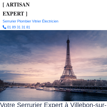
[
ARTISAN
EXPERT
]
Serrurier
Plombier
Vitrier
Électricien
01 89 31 31 81
Votre Serrurier Expert à Villebon-sur-