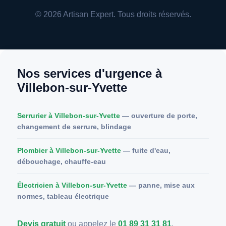
© 2026 Artisan Expert. Tous droits réservés.
Nos services d'urgence à
Villebon-sur-Yvette
Serrurier à Villebon-sur-Yvette
— ouverture de porte,
changement de serrure, blindage
Plombier à Villebon-sur-Yvette
— fuite d'eau,
débouchage, chauffe-eau
Électricien à Villebon-sur-Yvette
— panne, mise aux
normes, tableau électrique
Devis gratuit
ou appelez le
01 89 31 31 81
.