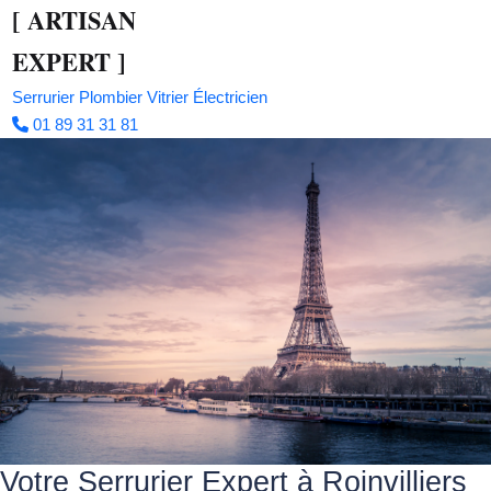
[
ARTISAN
EXPERT
]
Serrurier
Plombier
Vitrier
Électricien
01 89 31 31 81
Votre Serrurier Expert à Roinvilliers