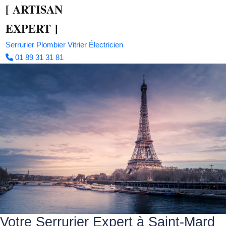
[
ARTISAN
EXPERT
]
Serrurier
Plombier
Vitrier
Électricien
01 89 31 31 81
Votre Serrurier Expert à Saint-Mard