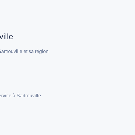
ille
rtrouville et sa région
rvice à Sartrouville