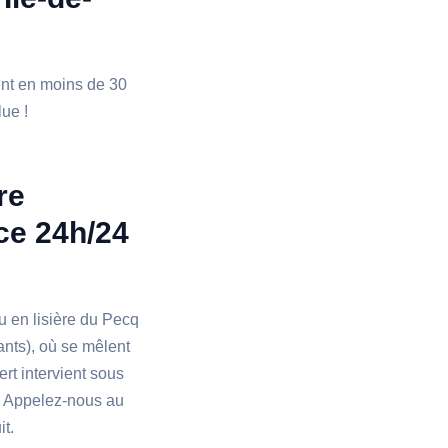
ient en moins de 30
lue !
re
nce 24h/24
u en lisière du Pecq
ants), où se mêlent
rt intervient sous
é. Appelez-nous au
it.