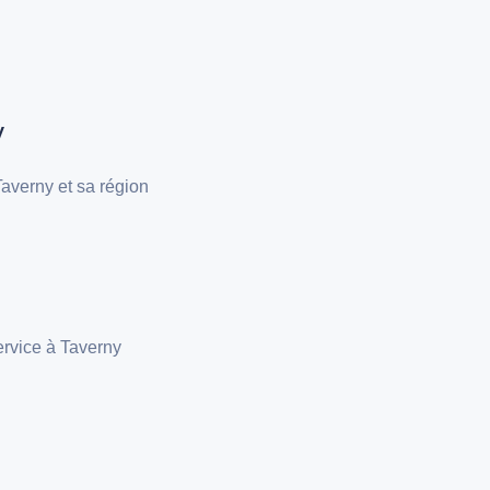
y
averny et sa région
ervice à Taverny