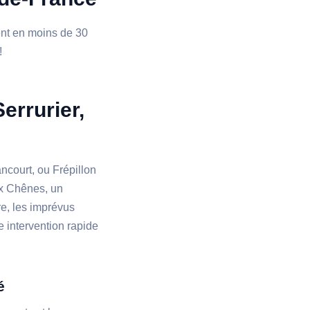
ient en moins de 30
!
errurier,
court, ou Frépillon
ux Chênes, un
re, les imprévus
e intervention rapide
é