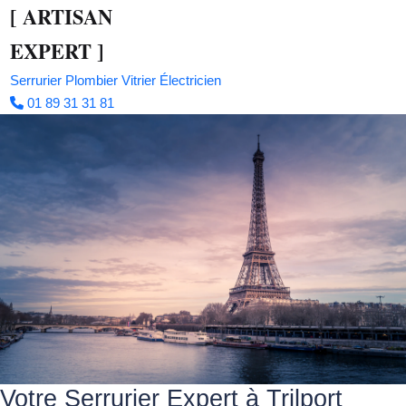
[
ARTISAN
EXPERT
]
Serrurier
Plombier
Vitrier
Électricien
01 89 31 31 81
Votre Serrurier Expert à Trilport