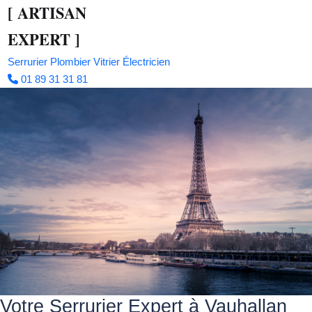
[
ARTISAN
EXPERT
]
Serrurier
Plombier
Vitrier
Électricien
01 89 31 31 81
Votre Serrurier Expert à Vauhallan